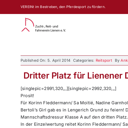
Zum
VEREINt im Bestreben, den Pferdesport zu fördern.
Inhalt
springen
Published On: 5. April 2014
Categories:
Reitsport
By
Ank
Dritter Platz für Lienene
[singlepic=2991,320,,,][singlepic=2992,320,,,]
Prosit!
Für Korinn Fleddermann/ Sa Moitié, Nadine Garnholz/
Bertoli’s Girl gab es in Lengerich Grund zu feiern
Mannschaftsdressur Klasse A auf den dritten Platz
In der Einzelwertung reitet Korinn Fleddermann/ Sa M