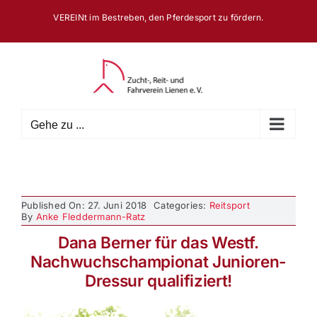
Zum
VEREINt im Bestreben, den Pferdesport zu fördern.
Inhalt
springen
Gehe zu ...
Published On: 27. Juni 2018
Categories:
Reitsport
By
Anke Fleddermann-Ratz
Dana Berner für das Westf.
Nachwuchschampionat Junioren-
Dressur qualifiziert!