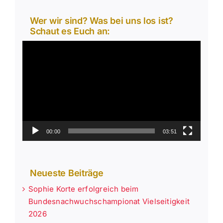
Wer wir sind? Was bei uns los ist?
Schaut es Euch an:
Video-
Player
00:00
03:51
Neueste Beiträge
Sophie Korte erfolgreich beim
Bundesnachwuchschampionat Vielseitigkeit
2026