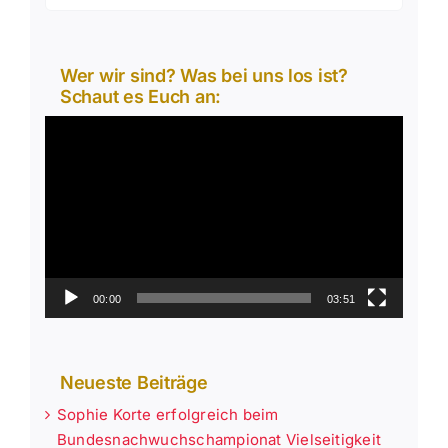
Wer wir sind? Was bei uns los ist?
Schaut es Euch an:
Video-
Player
00:00
03:51
Neueste Beiträge
Sophie Korte erfolgreich beim
Bundesnachwuchschampionat Vielseitigkeit