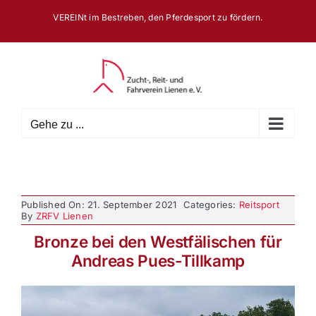
Zum
VEREINt im Bestreben, den Pferdesport zu fördern.
Inhalt
springen
Gehe zu ...
Published On: 21. September 2021
Categories:
Reitsport
By
ZRFV Lienen
Bronze bei den Westfälischen für
Andreas Pues-Tillkamp