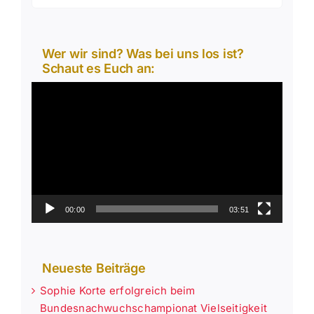
Wer wir sind? Was bei uns los ist?
Schaut es Euch an:
Video-
Player
00:00
03:51
Neueste Beiträge
Sophie Korte erfolgreich beim
Bundesnachwuchschampionat Vielseitigkeit