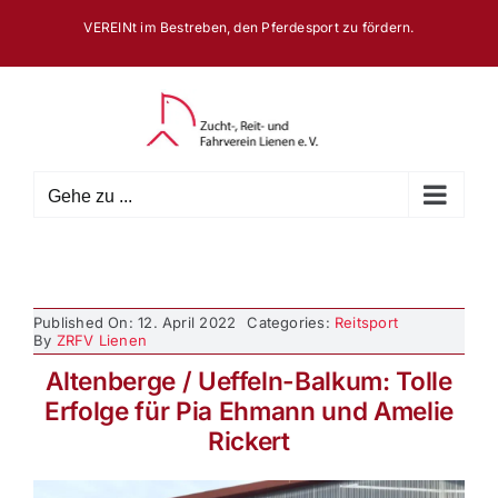
Zum
VEREINt im Bestreben, den Pferdesport zu fördern.
Inhalt
springen
Gehe zu ...
Published On: 12. April 2022
Categories:
Reitsport
By
ZRFV Lienen
Altenberge / Ueffeln-Balkum: Tolle
Erfolge für Pia Ehmann und Amelie
Rickert