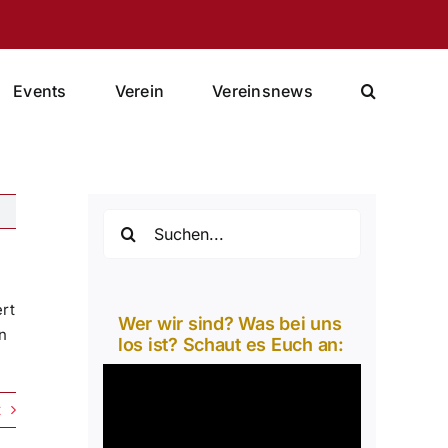
Events
Verein
Vereinsnews
Suche
nach:
rt
Wer wir sind? Was bei uns
n
los ist? Schaut es Euch an:
Video-
Player
t