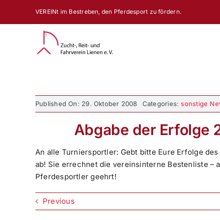
Zum
VEREINt im Bestreben, den Pferdesport zu fördern.
Inhalt
springen
Published On: 29. Oktober 2008
Categories:
sonstige N
Abgabe der Erfolge 
An alle Turniersportler: Gebt bitte Eure Erfolge 
ab! Sie errechnet die vereinsinterne Bestenliste –
Pferdesportler geehrt!
Previous